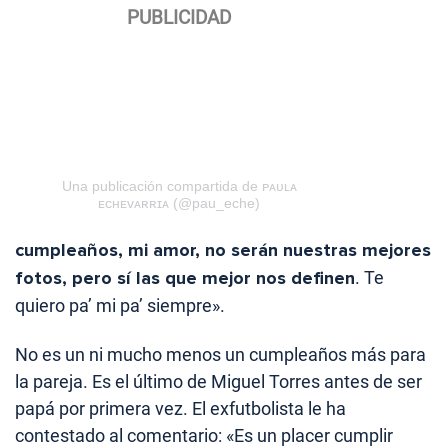
Una publicación compartida de ᴘᴀᴜʟᴀ
ᴇᴄʜᴇᴠᴀʀʀɪᴀ (@pau_eche)
cumpleaños, mi amor, no serán nuestras mejores
fotos, pero sí las que mejor nos definen
. Te
quiero pa’ mi pa’ siempre».
No es un ni mucho menos un cumpleaños más para
la pareja. Es el último de Miguel Torres antes de ser
papá por primera vez. El exfutbolista le ha
contestado al comentario: «Es un placer cumplir