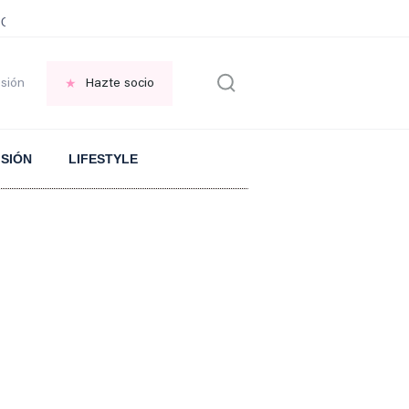
JOTE
Significado proverbio CHINO
Cargar el móvil cuando no hay ELECTRI
esión
Hazte socio
ISIÓN
LIFESTYLE