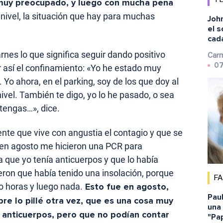
muy preocupado, y luego con mucha pena
a nivel, la situación que hay para muchas
Joh
el s
cad
rnes lo que significa seguir dando positivo
Carm
07
r así el confinamiento: «Yo he estado muy
. Yo ahora, en el parking, soy de los que doy al
ivel. También te digo, yo lo he pasado, o sea
tengas…», dice.
nte que vive con angustia el contagio y que se
 en agosto me hicieron una PCR para
ía que yo tenía anticuerpos y que lo había
eron que había tenido una insolación, porque
F
o horas y luego nada.
Esto fue en agosto,
Pau
e lo pillé otra vez, que es una cosa muy
una 
 anticuerpos, pero que no podían contar
"Pap