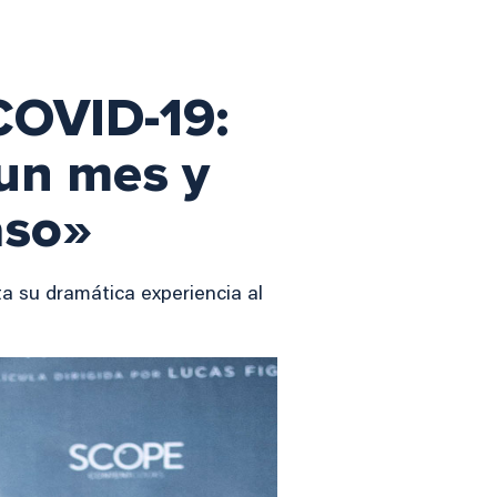
 COVID-19:
 un mes y
aso»
ta su dramática experiencia al