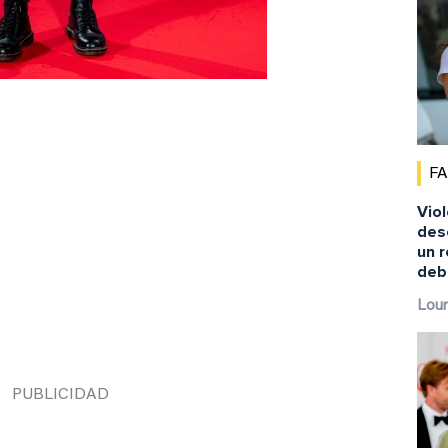
F
Viol
desc
un 
debe
Lour