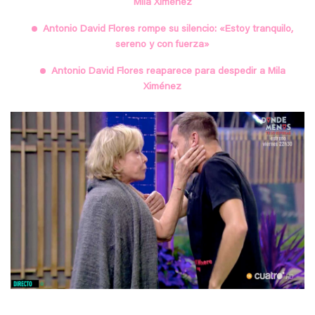
Mila Ximénez
Antonio David Flores rompe su silencio: «Estoy tranquilo,
sereno y con fuerza»
Antonio David Flores reaparece para despedir a Mila
Ximénez