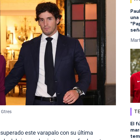
Pau
una 
"Pap
señ
Mar
 Gtres
TE
El f
mara
 superado este varapalo con su última
temp