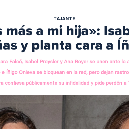
TAJANTE
 más a mi hija»: Isab
ñas y planta cara a Í
ra Falcó, Isabel Preysler y Ana Boyer se unen ante la
 e Íñigo Onieva se bloquean en la red, pero dejan rastr
va confiesa públicamente su infidelidad y pide perdón a