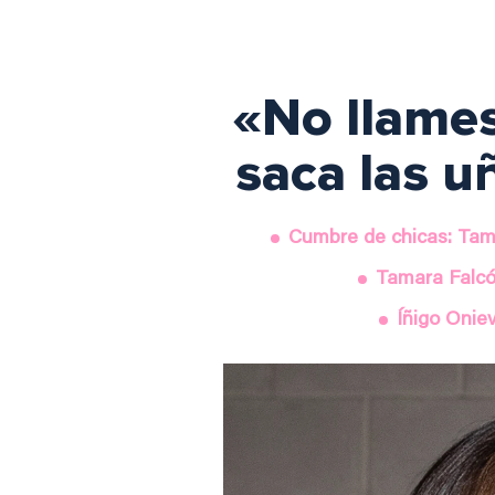
«No llames
saca las u
Cumbre de chicas: Tama
Tamara Falcó
Íñigo Onie