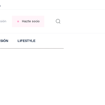
en las VENTANAS
REFLEXIÓN Octavio Paz
REFLEXIÓN Antonio Escohotado
esión
Hazte socio
ISIÓN
LIFESTYLE