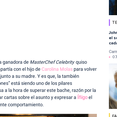
TE
Joh
el s
cad
Carm
07
la ganadora de
MasterChef Celebrity
quiso
artía con el hijo de
Carolina Molas
para volver
 junto a su madre. Y es que, la también
nes” está siendo uno de los pilares
 a la hora de superar este bache, razón por la
r cartas sobre el asunto y expresar a
Íñigo
el
ente comportamiento.
F