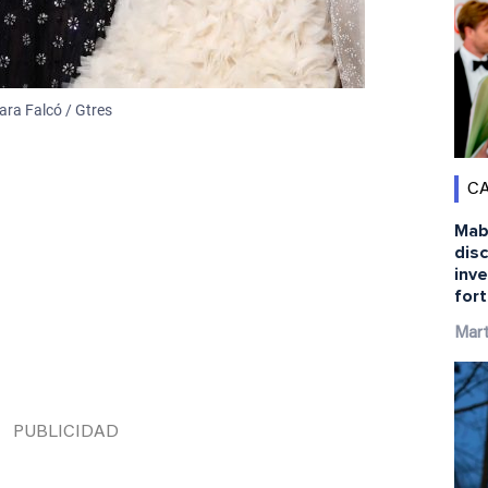
ara Falcó / Gtres
CA
Mabe
disc
inve
for
Mart