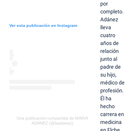
por
completo.
Adánez
Ver esta publicación en Instagram
lleva
cuatro
años de
relación
junto al
padre de
su hijo,
médico de
profesión.
Él ha
hecho
carrera en
Una publicación compartida de MARíA
medicina
ADÁNEZ (@laadanez)
en Elche,