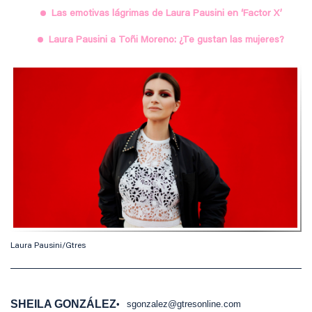
Las emotivas lágrimas de Laura Pausini en ‘Factor X’
Laura Pausini a Toñi Moreno: ¿Te gustan las mujeres?
Laura Pausini/Gtres
SHEILA GONZÁLEZ
sgonzalez@gtresonline.com