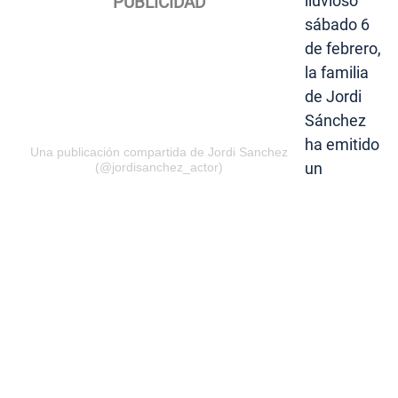
lluvioso
sábado 6
de febrero,
la familia
de Jordi
Sánchez
ha emitido
Una publicación compartida de Jordi Sanchez
un
(@jordisanchez_actor)