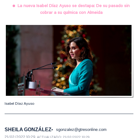
La nueva Isabel Díaz Ayuso se destapa: De su pasado sin
cobrar a su química con Almeida
Isabel Díaz Ayuso
SHEILA GONZÁLEZ
sgonzalez@gtresonline.com
21/02/2022 10:29
ACTUALIZADO:
21/02/2022 10:29