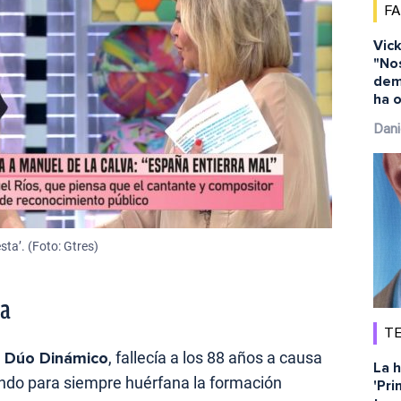
F
Vick
"No
dem
ha o
Dani
sta’. (Foto: Gtres)
va
TE
l
Dúo Dinámico
, fallecía a los 88 años a causa
La h
ando para siempre huérfana la formación
'Pri