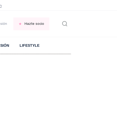
ani García
Infancia AMANCIO ORTEGA
FRASES que decimos en los BAR
esión
Hazte socio
ISIÓN
LIFESTYLE