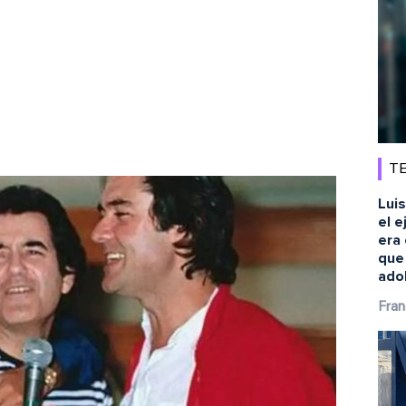
TE
Luis
el e
era 
que
ado
Fran