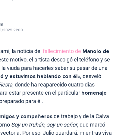
om
8/2025 21:00
ami, la noticia del
fallecimiento de
Manolo de
ste motivo, el artista descolgó el teléfono y se
y la viuda para hacerles saber su pesar de una
ó y estuvimos hablando con él
», desveló
Fiesta
, donde ha reaparecido cuatro días
ra estar presente en el particular
homenaje
preparado para él.
migos y compañeros
de trabajo y de la Calva
 como
Soy un truhán, soy un señor
, que marcó
yectoria. Por eso, Julio guardará, mientras viva