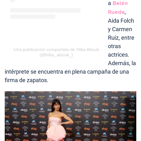
a
Belén
Rueda
,
Aida Folch
y Carmen
Ruiz, entre
otras
Una publicación compartida de Hiba Abouk
actrices.
(@hiba_abouk_)
Además, la
intérprete se encuentra en plena campaña de una
firma de zapatos.