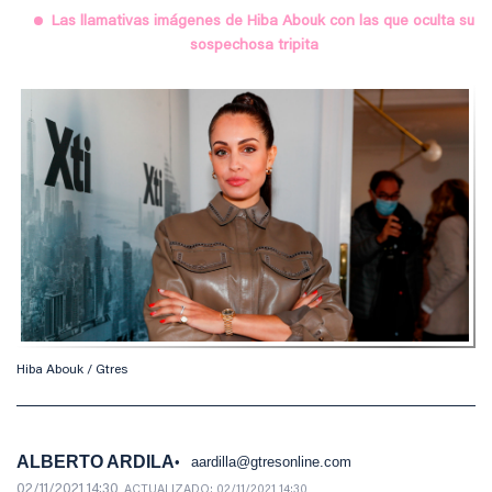
Las llamativas imágenes de Hiba Abouk con las que oculta su
sospechosa tripita
Hiba Abouk / Gtres
ALBERTO ARDILA
aardilla@gtresonline.com
02/11/2021 14:30
ACTUALIZADO:
02/11/2021 14:30