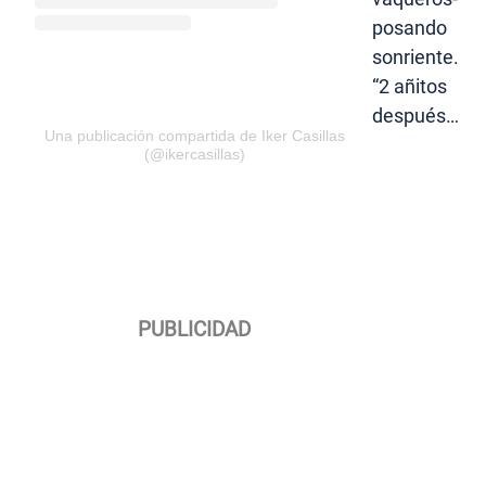
posando
sonriente.
“2 añitos
después…
Una publicación compartida de Iker Casillas
(@ikercasillas)