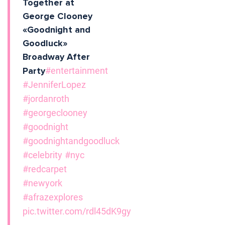
Together at
George Clooney
«Goodnight and
Goodluck»
Broadway After
Party
#entertainment
#JenniferLopez
#jordanroth
#georgeclooney
#goodnight
#goodnightandgoodluck
#celebrity
#nyc
#redcarpet
#newyork
#afrazexplores
pic.twitter.com/rdl45dK9gy