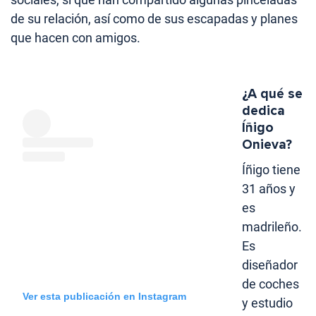
de su relación, así como de sus escapadas y planes
que hacen con amigos.
¿A qué se
dedica
Íñigo
Onieva?
Íñigo tiene
31 años y
es
madrileño.
Es
diseñador
de coches
Ver esta publicación en Instagram
y estudio