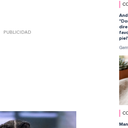
C
And
"Dor
dir
favo
piel
Gem
C
Man