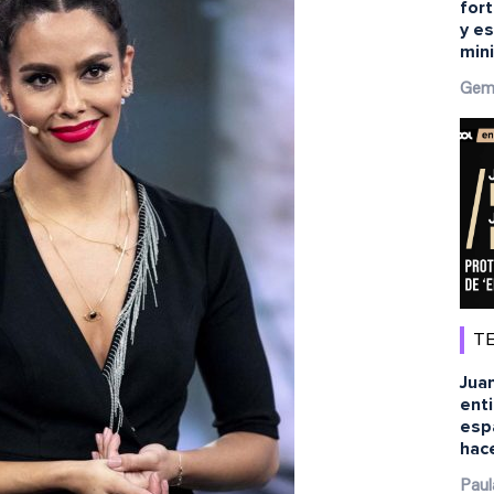
fort
y es
min
Gem
TE
Juan
ent
esp
hace
Paul