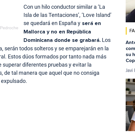
Con un hilo conductor similar a ‘La
Isla de las Tentaciones’, ‘Love Island’
se quedará en España y
será en
tiPedroche
Mallorca y no en República
F
Dominicana donde se grabará.
Los
Ant
, serán todos solteros y se emparejarán en la
comi
su 
l. Estos dúos formados por tanto nada más
Cop
e superar diferentes pruebas y evitar la
Javi
s, de tal manera que aquel que no consiga
á expulsado.