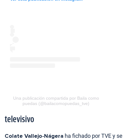
Una publicación compartida por Baila como
puedas (@bailacomopuedas_tve)
televisivo
Colate Vallejo-Nágera
ha fichado por TVE y se