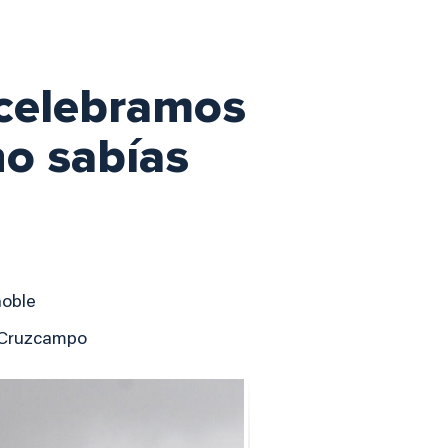
 celebramos
no sabías
noble
a Cruzcampo