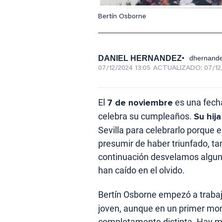
Bertín Osborne
DANIEL HERNANDEZ
dhernand
07/12/2024 13:05
ACTUALIZADO:
07/12
El
7 de noviembre
es una fech
celebra su cumpleaños.
Su hij
Sevilla para celebrarlo porque 
presumir de haber triunfado, ta
continuación desvelamos alguna
han caído en el olvido.
Bertín Osborne empezó a trabaj
joven, aunque en un primer mom
completamente distinta. Hay m