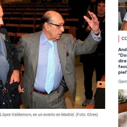
C
And
"Dor
dir
favo
piel
Gem
z López-Valdemoro, en un evento en Madrid. (Foto: Gtres)