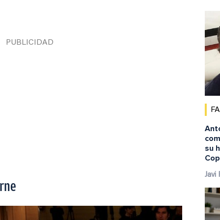
F
Ant
comi
su 
Cop
Javi
orne