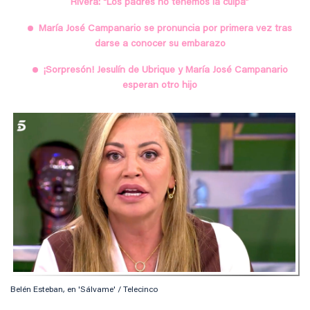
Rivera: “Los padres no tenemos la culpa”
María José Campanario se pronuncia por primera vez tras
darse a conocer su embarazo
¡Sorpresón! Jesulín de Ubrique y María José Campanario
esperan otro hijo
Belén Esteban, en 'Sálvame' / Telecinco