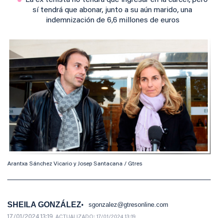
La ex tenista no tendrá que ingresar en la cárcel, pero
sí tendrá que abonar, junto a su aún marido, una
indemnización de 6,6 millones de euros
Arantxa Sánchez Vicario y Josep Santacana / Gtres
SHEILA GONZÁLEZ
sgonzalez@gtresonline.com
17/01/2024 13:19
ACTUALIZADO:
17/01/2024 13:19