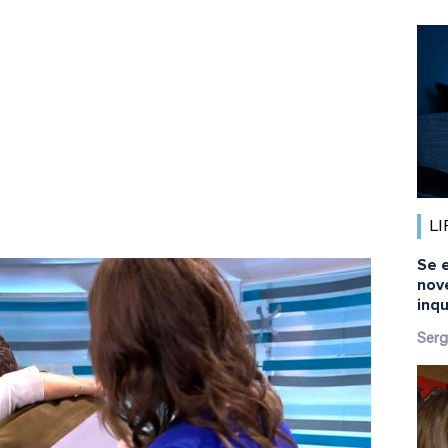
LI
Se 
nov
inq
Serg