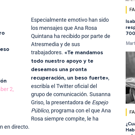
F
Especialmente emotivo han sido
Isab
res
los mensajes que Ana Rosa
ro
700
Quintana ha recibido por parte de
Atresmedia y de sus
Mar
beso
trabajadores.
«Te mandamos
todo nuestro apoyo y te
deseamos una pronta
recuperación, un beso fuerte»
,
ión
escribía el Twitter oficial del
er 2,
grupo de comunicación. Susanna
Griso, la presentadora de
Espejo
Público
, programa con el que Ana
F
Rosa siempre compite, le ha
¿Cu
 en directo.
Habi