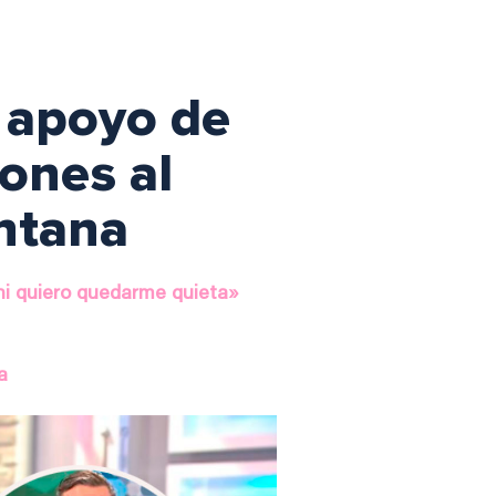
l apoyo de
ones al
ntana
ni quiero quedarme quieta»
a