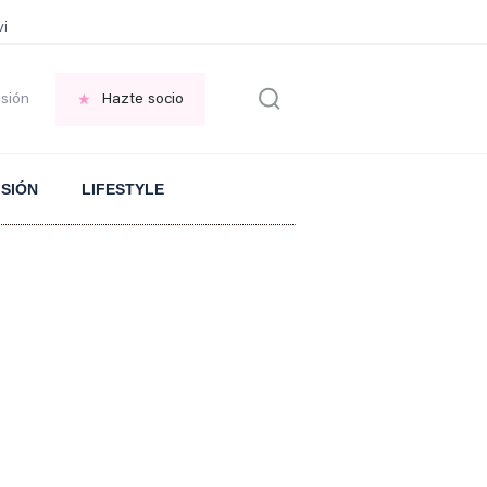
vir GRATIS en una ISLA en GRECIA
Psicología personas que JUSTIFICAN t
esión
Hazte socio
ISIÓN
LIFESTYLE