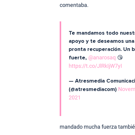
comentaba.
Te mandamos todo nuest
apoyo y te deseamos una
pronta recuperación. Un 
fuerte,
@anarosaq
😘
https://t.co/JlRkIjW7yI
— Atresmedia Comunicac
(@atresmediacom)
Novemb
2021
mandado mucha fuerza también