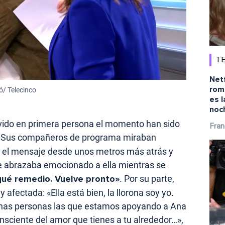
TE
Netf
rom
ó/ Telecinco
es l
noc
vido en primera persona el momento han sido
Fran
. Sus compañeros de programa miraban
ar el mensaje desde unos metros más atrás y
se abrazaba emocionado a ella mientras se
ué remedio. Vuelve pronto»
. Por su parte,
fectada: «Ella está bien, la llorona soy yo.
as personas las que estamos apoyando a Ana
sciente del amor que tienes a tu alrededor…»,