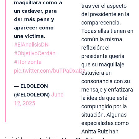
maquillara como a
tras ver el aspecto
un cadaver, para
del presidente en la
dar más pena y
comparecencia.
aparecer como
Todas ellas tienen en
una víctima.
común la misma
#ElAnalisisDN
reflexión: el
#ObjetivoCerdán
presidente quería
#Horizonte
que su maquillaje
pic.twitter.com/buTPaDxaDz
estuviera en
consonancia con su
— EL00LEON
mensaje y enfatizara
(@EL00LEON)
June
la idea de que está
12, 2025
compungido por la
situación. Algunas
especialistas como
Anitta Ruiz han