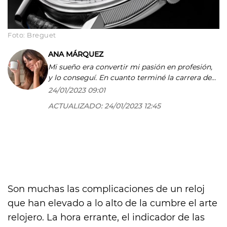
Foto: Breguet
ANA MÁRQUEZ
Mi sueño era convertir mi pasión en profesión,
y lo conseguí. En cuanto terminé la carrera de
periodismo entré en el mundo editorial y no he
24/01/2023 09:01
parado de escribir sobre moda, belleza, cine y
ACTUALIZADO:
24/01/2023 12:45
estilo de vida para importantes cabeceras
como COOLthelifestyle. Me encanta aprender y
enseñar, tanto que soy docente de Periodismo
Digital y Redes Sociales en Condé Nast College.
Y como curiosidad, añadir que soy imagen de
una crema facial de una conocida marca y es
posible que me encuentres en algún 'beauty
stand'.
Son muchas las complicaciones de un reloj
que han elevado a lo alto de la cumbre el arte
relojero. La hora errante, el indicador de las