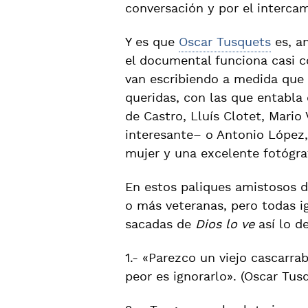
conversación y por el interca
Y es que
Oscar Tusquets
es, an
el documental funciona casi c
van escribiendo a medida que e
queridas, con las que entabla
de Castro, Lluís Clotet, Mario
interesante– o Antonio Lópe
mujer y una excelente fotógra
En estos paliques amistosos d
o más veteranas, pero todas i
sacadas de
Dios lo ve
así lo d
1.- «Parezco un viejo cascarrab
peor es ignorarlo». (Oscar Tusq