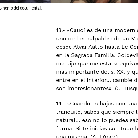
omento del documental.
13.- «Gaudí es de una modern
uno de los culpables de un Ma
desde Alvar Aalto hasta Le Cor
en la Sagrada Familia. Soldev
me dijo que me estaba equivoc
más importante del s. XX, y q
entré en el interior… cambié 
son impresionantes». (O. Tusqu
14.- «Cuando trabajas con una
tranquilo, sabes que siempre l
natural… eso no lo puedes sab
forma. Si te inicias con todo l
una miseria. (A. López).