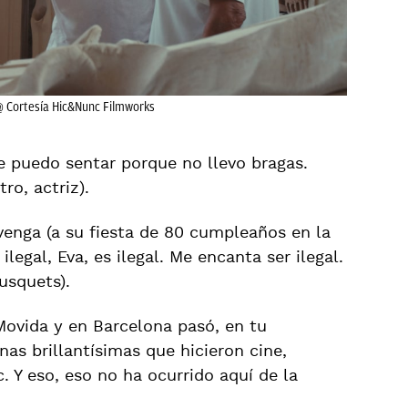
. @ Cortesía Hic&Nunc Filmworks
me puedo sentar porque no llevo bragas.
ro, actriz).
 venga (a su fiesta de 80 cumpleaños en la
ilegal, Eva, es ilegal. Me encanta ser ilegal.
Tusquets).
 Movida y en Barcelona pasó, en tu
as brillantísimas que hicieron cine,
. Y eso, eso no ha ocurrido aquí de la