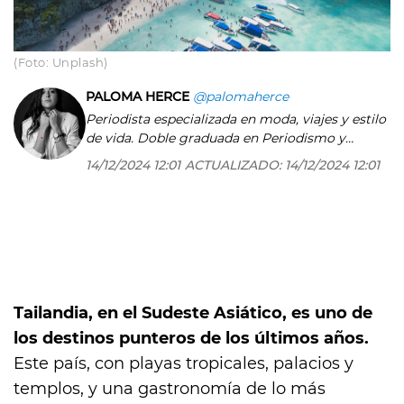
(Foto: Unplash)
PALOMA HERCE
@palomaherce
Periodista especializada en moda, viajes y estilo
de vida. Doble graduada en Periodismo y
Publicidad y Relaciones Públicas por la
14/12/2024 12:01
ACTUALIZADO:
14/12/2024 12:01
Universidad CEU San Pablo, Máster COPE de
radio. Llevo más de 10 años escribiendo y
hablando sobre desfiles, tendencias,
restaurantes, viajes y hoteles. En definitiva, los
pequeños placeres de la vida. También he
trabajado en la sección de Internacional y en
agencias de comunicación. De pequeña
escribía poesía pero eso no cuenta. Mi leit
Tailandia, en el Sudeste Asiático, es uno de
motiv en la profesión y en la vida es una frase
los destinos punteros de los últimos años.
de Diana Vreeland: 'the eye has to travel'.
Este país, con playas tropicales, palacios y
templos, y una gastronomía de lo más