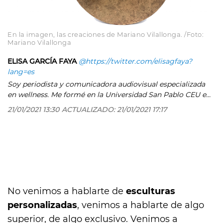
En la imagen, las creaciones de Mariano Vilallonga. /Foto:
Mariano Vilallonga
ELISA GARCÍA FAYA
@https://twitter.com/elisagfaya?
lang=es
Soy periodista y comunicadora audiovisual especializada
en wellness. Me formé en la Universidad San Pablo CEU e
hice el máster de moda en Condé Nast College en Londres.
21/01/2021 13:30
ACTUALIZADO:
21/01/2021 17:17
Actualmente estudio nutrición y herbodietética y colaboro
con diferentes cabeceras y en mis ratos libres me escapo a
mi tierra natal, Asturias. Donde aprovecho para hacer
yoga, salir a correr y disfrutar de la naturaleza. Creo que
cuerpo solo tenemos uno y es para toda la vida, así que
tenemos que cuidarlo por dentro y por fuera.
No venimos a hablarte de
esculturas
personalizadas
, venimos a hablarte de algo
superior, de algo exclusivo. Venimos a