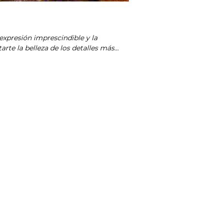
te la belleza de los detalles más
cuán afortunados somos.