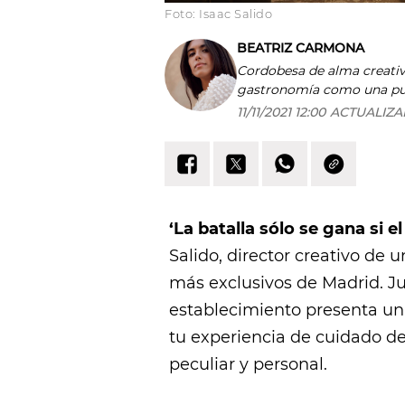
Foto: Isaac Salido
BEATRIZ CARMONA
Cordobesa de alma creativa, inquieta y comunicadora. En
gastronomía como una puer
pequeños; ese rincón capa
11/11/2021 12:00
ACTUALIZ
‘La batalla sólo se gana si el
Salido, director creativo de 
más exclusivos de Madrid. Ju
establecimiento presenta un
tu experiencia de cuidado d
peculiar y personal.