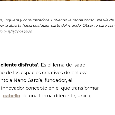
tiendo la moda como una vía de expresión imprescindible y la
ta abierta hacia cualquier parte del mundo. Observo para contar
z de sacarnos una sonrisa y que nos hace caer en la cuenta de 
ADO:
11/11/2021 15:28
 cliente disfruta’.
Es el lema de Isaac
uno de los espacios creativos de belleza
nto a Nano García, fundador, el
 innovador concepto en el que transformar
el
cabello
de una forma diferente, única,