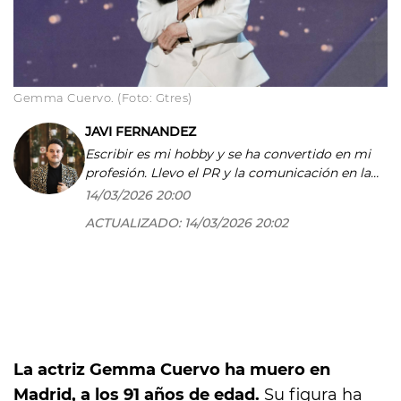
Gemma Cuervo. (Foto: Gtres)
JAVI FERNANDEZ
Escribir es mi hobby y se ha convertido en mi
profesión. Llevo el PR y la comunicación en la
sangre, me encanta contar historias con
14/03/2026 20:00
pasión, que cautiven y que inspiren a los
ACTUALIZADO:
14/03/2026 20:02
lectores. Después de más de 10 años en la
profesión, no lo cambiaría por nada del mundo.
La actriz Gemma Cuervo ha muero en
Madrid, a los 91 años de edad.
Su figura ha